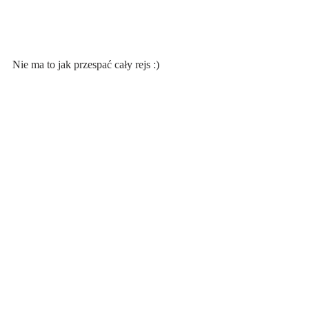
Nie ma to jak przespać cały rejs :)
Miejsce piękne... w sam raz na wypoczynek 
z dziećmi. Mam nadzieję, że kiedyś wócimy!
Góra Żar