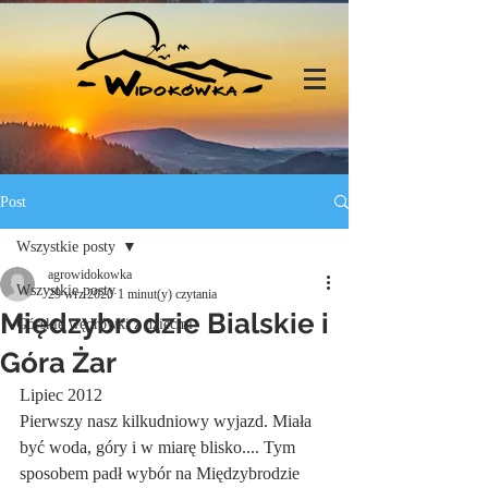
Post
Wszystkie posty
agrowidokowka
Wszystkie posty
29 wrz 2020
1 minut(y) czytania
Międzybrodzie Bialskie i
Górskie wędrówki z dziećmi
Góra Żar
Lipiec 2012
Pierwszy nasz kilkudniowy wyjazd. Miała 
być woda, góry i w miarę blisko.... Tym 
sposobem padł wybór na Międzybrodzie 