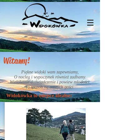
Witamy!
Piękne widoki wam zapewniamy,
O nocleg i wypoczynek również zadbamy.
Wieloletnie doświadczenie i powiew młodości.
To sposób na naszych gości.
Widokówka to miejsce idealne: