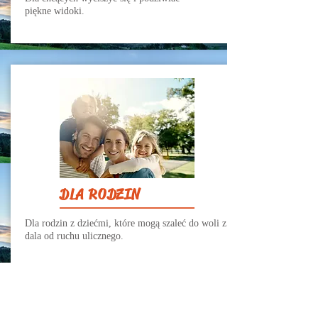
piękne
widoki.
DLA RODZIN
Dla rodzin z dziećmi, które mogą szaleć do woli z
dala od ruchu ulicznego.
Dom znajduje się z dala od innych zabudowań
co zapewnia wszystkim naszym gościom pełną
prywatność, a dzieciom, bezpieczną zabawę.