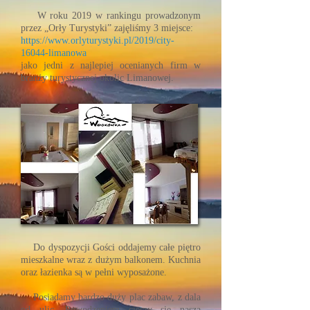
W roku 2019 w rankingu prowadzonym
przez „Orły Turystyki” zajęliśmy 3 miejsce:
https://www.orlyturystyki.pl/2019/city-
16044-limanowa
jako jedni z najlepiej ocenianych firm w
branży turystycznej okolic Limanowej.
Do dyspozycji Gości oddajemy całe piętro
mieszkalne wraz z dużym balkonem. Kuchnia
oraz łazienka są w pełni wyposażone.
Posiadamy bardzo duży plac zabaw, z dala
od ulic. Powodzeniem cieszy się nasza