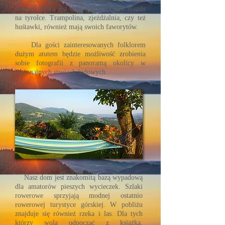
nowość, którą jest dość spory odcinek zjazdu
na tyrolce. Trampolina, zjeżdżalnia, czy też
huśtawki, również mają swoich faworytów.
Dla gości zainteresowanych folklorem
dużym atutem będzie możliwość zrobienia
sobie fotografii z panoramą okolicy w
regionalnych strojach ludowych.
Nasz dom jest znakomitą bazą wypadową
dla amatorów pieszych wycieczek. Szlaki
rowerowe sprzyjają modnej ostatnio
rowerowej turystyce górskiej. W pobliżu
znajduje się również rzeka i las. Dla tych
którzy wolą odpocząć z książką,