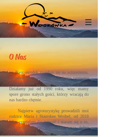
O Nas
Nasz ośrodek znajduje się na wzniesieniu,
co nawet bez wychodzenia z domu zapewnia
niezapomniane wrażenia estetyczne.
Działamy już od 1990 roku, więc mamy
spore grono stałych gości, którzy wracają do
nas bardzo chętnie.
Najpierw agroturystykę prowadzili moi
rodzice Maria i Stanisław Wróbel, od 2018
roku przejęłam działalność i staram się o to,
aby wypracowana przez lata nasza dobra
opinia, utrzymała się lub jeszcze wzrosła.