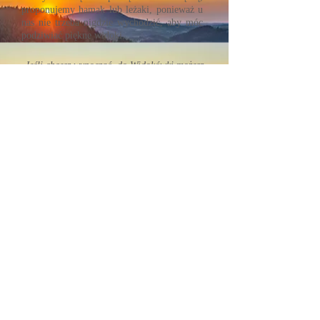
proponujemy hamak lub leżaki, ponieważ u
nas nie trzeba nigdzie wychodzić, aby móc
podziwiać piękne widoki.
Jeśli chcesz wypocząć, do Widokówki możesz
spieszyć jak w dym,
Gościnni ludzie i dobre jadło, ręczę to słowem
mym,
Piękne widoki, odpoczynek i zadowolenie na
twej twarzy...
Jednym słowem wszystko o czym tylko
marzysz!
Zapraszam
Magdalena Wilczek
Agroturystyka Widokówka
Masz jakieś pytania?
Zadzwoń: