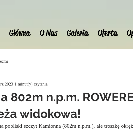
Główna
O Nas
Galeria
Oferta
Op
iećmi
rz 2023
1 minut(y) czytania
a 802m n.p.m. ROWERE
eża widokowa!
pobliski szczyt Kamionna (802m n.p.m.), ale troszkę okrężną