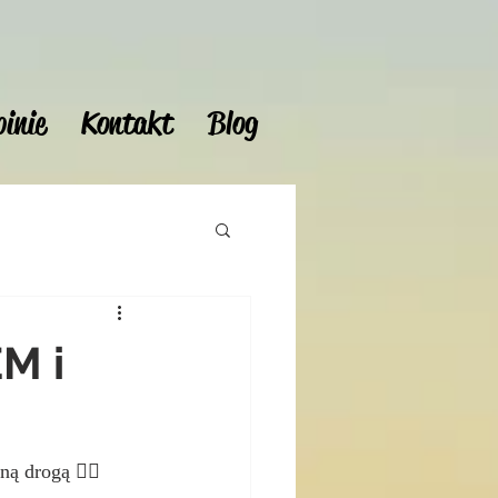
inie
Kontakt
Blog
M i
 drogą 🚵‍♀️ 